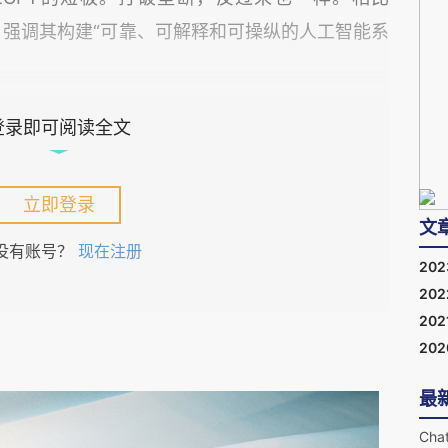
opic 强调其构建“可靠、可解释和可操纵的人工智能系
hatGPT的问世，清晰可见外部竞争对于企业的
登录即可阅读全文
路径选择。
立即登录
运行是自由至上还是瞄准产品有不同的权重。
文
没有账号？
现在注册
度上还处于混沌状态，不知长大会怎么样，更不知长
20
流几乎在原地兜兜转转，不知往何处流。一旦显示
20
202
开始占优，进而与社会的需求、与大海隐约相通，
20
支流在一定程度上失去自己的“自由”而汇入干流
定的事例，譬如黄河，不过那是灾难。
最