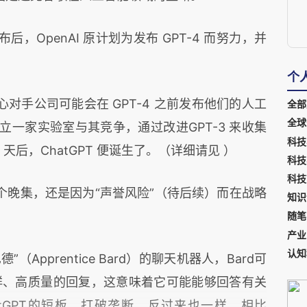
年发布后，OpenAI 原计划为发布 GPT-4 而努力，并
个
对手公司可能会在 GPT-4 之前发布他们的人工
全部
全球
成立一家实验室与其竞争，通过改进GPT-3 来收集
科技
天后，ChatGPT 便诞生了。（详细请见
）
科技
科技
个晚集，还是因为“声誉风险”（待后续）而在战略
知识
随笔
产业
认知
Apprentice Bard）的聊天机器人，Bard可
鲜、高质量的回复，这意味着它可能能够回答有关
tGPT的短板。打破垄断，反过来也一样。相比