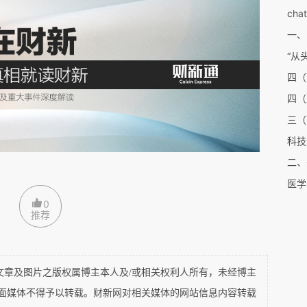
后，必应在全球的下载量猛增了十倍。
一、
的新人工智能工具Bard犯了事实性错误，这加剧
“从
到搜索引擎中的担忧，导致次日股价大跌7.4%，
度上，失误当归咎于竞争的压力，忙中出错，欲速则
四（
，虽然偶然，以及容许失败，还是不能逾越容错的
三（
过于谨慎，继而仓促上马。
科技
二、
迫近时保持冷静，知易行难。
0
推荐
巅峰对决，是微软和谷歌的对决，也就是两个印度
是半开玩笑。2014年和2015年，萨提亚·纳德
查伊两位印度移民先后接管了全球最大的两家互联网巨头微
及图片之版权属博主本人及/或相关权利人所有，未经博主
平面媒体不得予以转载。财新网对相关媒体的网站信息内容转载
”闻名，上任后成功改变微软的企业文化；皮查伊