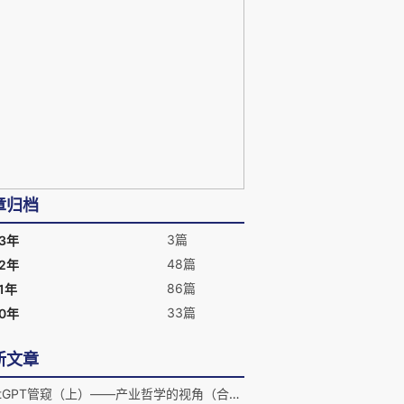
章归档
3篇
23年
48篇
22年
86篇
1年
33篇
20年
新文章
ChatGPT管窥（上）——产业哲学的视角（合集）