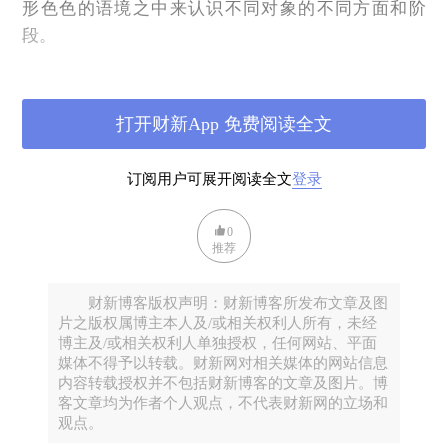
形色色的语境之中来认识不同对象的不同方面和阶
段。
其二，科学哲学各流派展开对科学的反思，对唯科学
主义、还原论、宏大叙事、基础主义和本质主义的批
打开财新App 免费阅读全文
判，重复博弈不可能。实际上，毕达哥拉斯早就道出
了真理：人不可能两次踏进同一条河流。还原只是方
法而不是主义，指出编码知识的不足，客观知识，世
订阅用户可展开阅读全文
登录
界3只是“理想状态”，以及在知识建构的过程中各种社
会因素的影响，三个世界不可分割；揭示意会知识并
0
推荐
提升其地位。
其三，科学的边界变得模糊。在认识过程中，直觉的
财新博客版权声明：财新博客所发布文章及图
地位越发重要，美学和艺术修养成为科学家必要的素
片之版权属博主本人及/或相关权利人所有，未经
博主及/或相关权利人单独授权，任何网站、平面
质；价值观念介入其间，伦理乃至宗教情怀，以及对
媒体不得予以转载。财新网对相关媒体的网站信息
自然界的敬畏之心不可或缺。科学之真，宗教之善，
内容转载授权并不包括财新博客的文章及图片。博
以及艺术之美正在打通彼此间的隔阂而趋于融合。与
客文章均为作者个人观点，不代表财新网的立场和
观点。
此同时，认识与实践的界限也不再清晰可辨，走向知