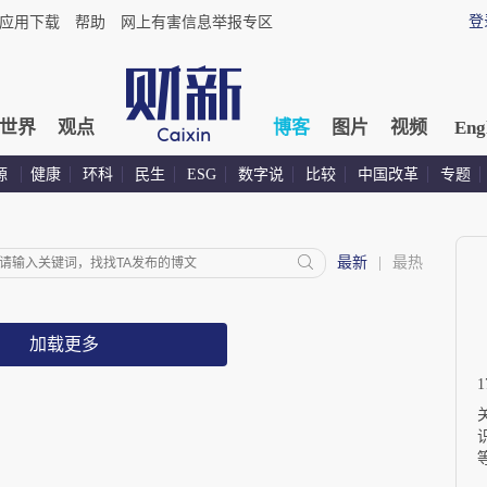
登
应用下载
帮助
网上有害信息举报专区
世界
观点
博客
图片
视频
Eng
源
健康
环科
民生
ESG
数字说
比较
中国改革
专题
最新
|
最热
加载更多