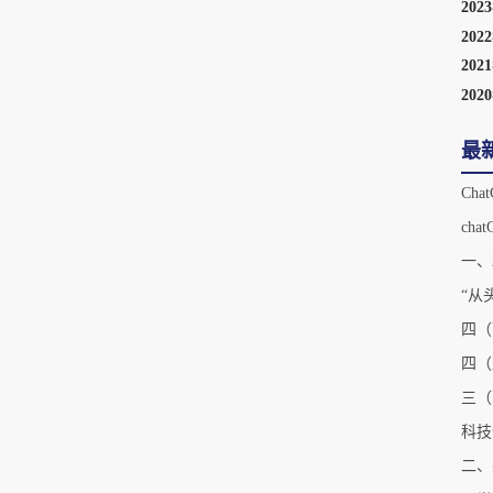
202
202
202
202
最
一、
“从
四（
三（
科技
二、