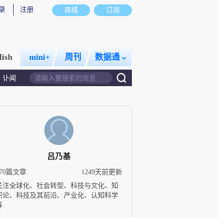
录
注册
商城
订阅
lish
mini+
周刊
数据通
讣闻
吕乃基
170篇文章
1249天前更新
关注全球化、社会转型、科技与文化、知
识论、科技及其前沿、产业化、认知科学
等