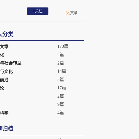
+关注
文章
人分类
170篇
文章
2篇
化
2篇
与社会转型
14篇
与文化
5篇
前沿
17篇
论
2篇
9篇
4篇
科学
章归档