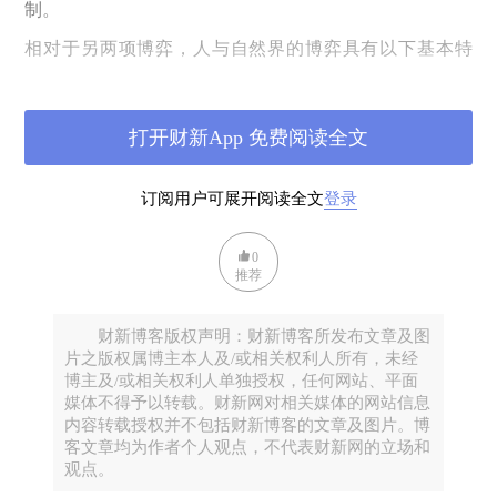
制。
相对于另两项博弈，人与自然界的博弈具有以下基本特
征：自然界足够久远，可以对博弈的另一方奉陪到底。所
谓“江山易易本性难改”须反过来说。就个人而言，难改
打开财新App 免费阅读全文
的“本性”不过百年，人类至今不过几十万年；而易易
之“江山”则以百万、千万、亿年计。在同样的场景下，只
要与之博弈的人，以相同的方式出同一张牌，那么自然界
订阅用户可展开阅读全文
登录
不会变招，也总是出同一张牌。
例如，水在同样的条件
下，总是在同样的温度沸腾。
天不变道亦不变。这一点在
0
推荐
博弈论中就是“重复博弈”和“有限博弈”。重复博弈，不仅
在于特定的对象，而且在于由时间和空间等组成的场景。
财新博客版权声明：财新博客所发布文章及图
自然界不仅足够久远，而且足够庞大，可以和不同的博弈
片之版权属博主本人及/或相关权利人所有，未经
博主及/或相关权利人单独授权，任何网站、平面
者博弈，只要这些博弈者出一样的牌，那么自然界亦然，
媒体不得予以转载。财新网对相关媒体的网站信息
或者说，自然界对所有的博弈者一视同仁。
内容转载授权并不包括财新博客的文章及图片。博
客文章均为作者个人观点，不代表财新网的立场和
人与他人的博弈，情况就不一样了。若是第一轮输了，第
观点。
二轮难道还会是原样吗？多半会变招，“打一枪换个地